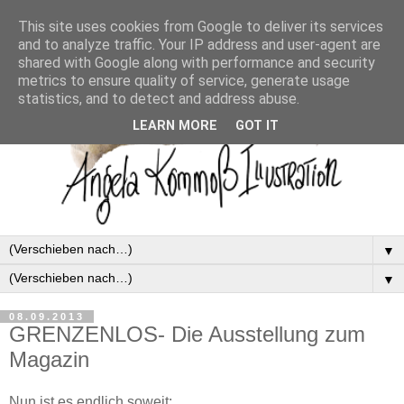
This site uses cookies from Google to deliver its services
and to analyze traffic. Your IP address and user-agent are
shared with Google along with performance and security
metrics to ensure quality of service, generate usage
statistics, and to detect and address abuse.
LEARN MORE
GOT IT
▼
▼
08.09.2013
GRENZENLOS- Die Ausstellung zum
Magazin
Nun ist es endlich soweit: