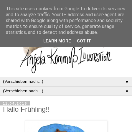
This site uses cookies from Google to deliver its services
and to analyze traffic. Your IP address and user-agent are
shared with Google along with performance and security
metrics to ensure quality of service, generate usage
statistics, and to detect and address abuse.
LEARN MORE
GOT IT
▼
▼
11.04.2015
Hallo Frühling!!