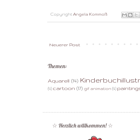
Copyright
Angela Kommoß
Neuerer Post
Themen:
Kinderbuchillust
Aquarell
(14)
cartoon
(17)
painting
(4)
gif animation
(4)
☆ Herzlich willkommen! ☆