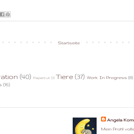
Startseite
ration
(40)
Tiere
(37)
Work In Progress
(8)
Papercut
(3)
s
(16)
Angela Ko
Mein Profil vol