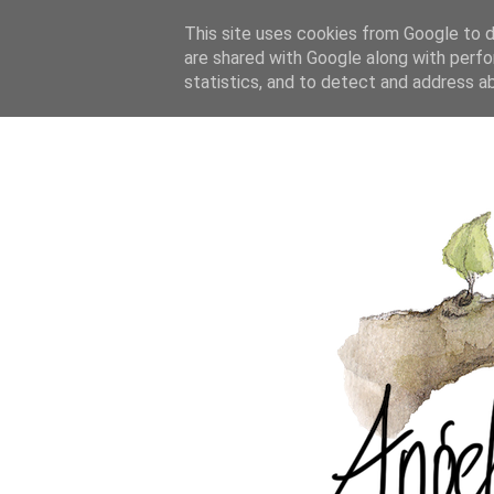
This site uses cookies from Google to de
are shared with Google along with perfo
statistics, and to detect and address a