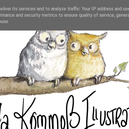
liver its services and to analyze traffic. Your IP address and us
rmance and security metrics to ensure quality of service, gene
buse.