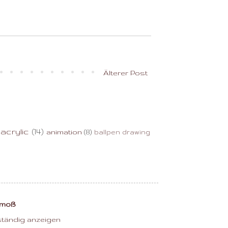
Älterer Post
acrylic
(14)
animation
(8)
ballpen drawing
mmoß
lständig anzeigen