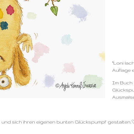
"Loni lach
Auflage 
Im Buch 
Glückspu
Ausmalsei
n und sich ihren eigenen bunten Glückspumpf gestalten.