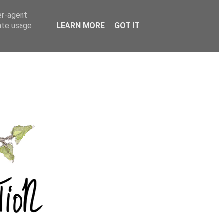
er-agent
rate usage
LEARN MORE
GOT IT